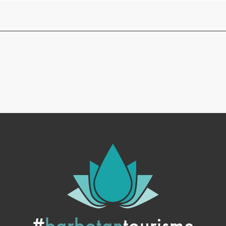
#
barbotan
tourisme