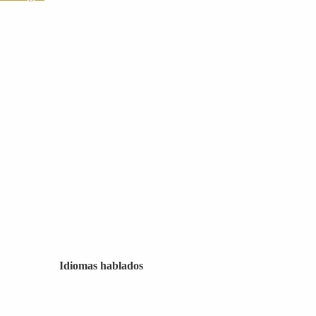
Idiomas hablados
Idiomas hablados