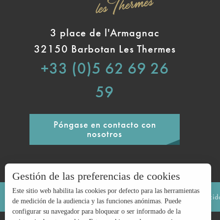
3 place de l'Armagnac
32150 Barbotan Les Thermes
+33 (0)5 62 69 26
59
Póngase en contacto con
nosotros
Gestión de las preferencias de cookies
Este sitio web habilita las cookies por defecto para las herramientas
Avisos legales
Mapa del sitio
Política de privaci
de medición de la audiencia y las funciones anónimas. Puede
configurar su navegador para bloquear o ser informado de la