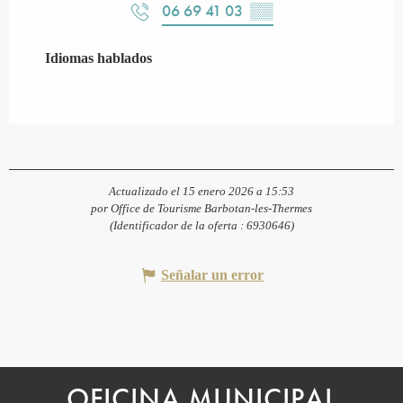
06 69 41 03
▒▒
Idiomas hablados
Idiomas hablados
Actualizado el 15 enero 2026 a 15:53
por Office de Tourisme Barbotan-les-Thermes
(Identificador de la oferta :
6930646
)
Señalar un error
OFICINA MUNICIPAL