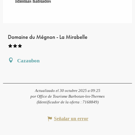
Idiomas hablados
Idiomas hablados
Domaine du Mégnon - La Mirabelle
Cazaubon
Actualizado el 30 octubre 2025 a 09:25
por Office de Tourisme Barbotan-les-Thermes
(Identificador de la oferta :
7168849
)
Señalar un error