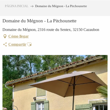
Aller
PÁGINA INICIAL
Domaine du Mégnon - La Pitchounette
au
contenu
Domaine du Mégnon - La Pitchounette
principal
Domaine du Mégnon, 2316 route du Sentex, 32150 Cazaubon
Cómo llegar
Ajouter aux favoris
Compartir