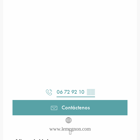
06 72 92 10
▒▒
Contáctenos
www.lemegnon.com