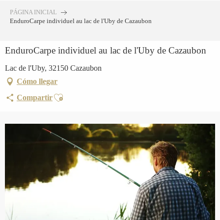
Aller
PÁGINA INICIAL
au
EnduroCarpe individuel au lac de l'Uby de Cazaubon
contenu
principal
EnduroCarpe individuel au lac de l'Uby de Cazaubon
Lac de l'Uby, 32150 Cazaubon
Cómo llegar
Ajouter aux favoris
Compartir