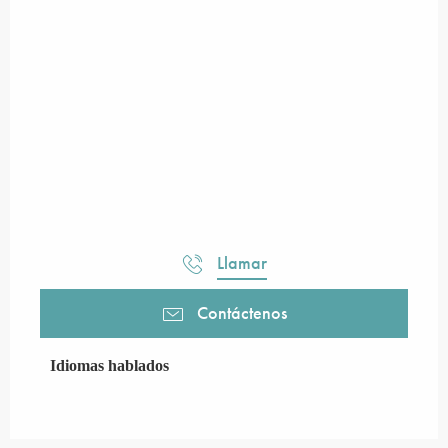
Llamar
Contáctenos
Idiomas hablados
Idiomas hablados