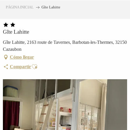
Aller
PÁGINA INICIAL
Gîte Lahitte
au
contenu
principal
Gîte Lahitte
Gîte Lahitte, 2163 route de Tavernes, Barbotan-les-Thermes, 32150
Cazaubon
Cómo llegar
Ajouter aux favoris
Compartir