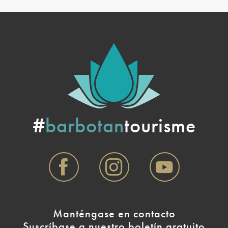
#
barbotan
tourisme
Manténgase en contacto
Suscríbase a nuestro boletín gratuito