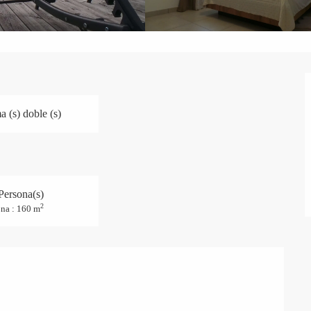
 (s) doble (s)
Persona(s)
2
na : 160 m