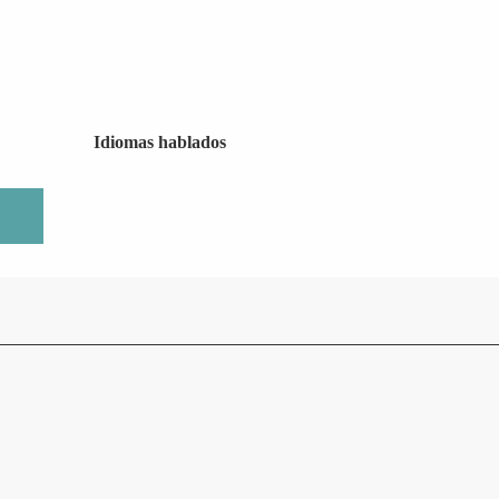
Idiomas hablados
Idiomas hablados