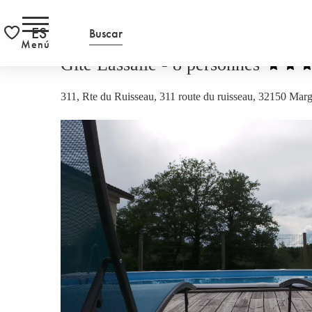
Aller
PÁGINA INICIAL
Gîte Lassalle - 8 personnes
S
RS
au
ES
Buscar
contenu
Menú
Voir les favoris
principal
Gîte Lassalle - 8 personnes
311, Rte du Ruisseau, 311 route du ruisseau, 32150 Mar