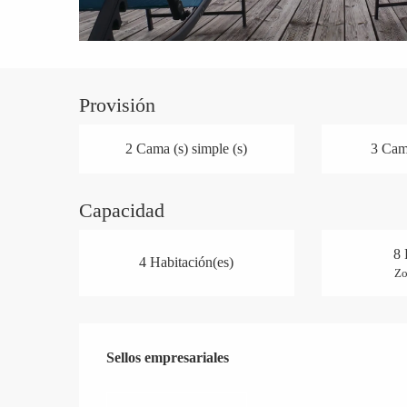
Provisión
2 Cama (s) simple (s)
3 Cama
Capacidad
8 
4 Habitación(es)
Zo
Oferta de prestaciones
Sellos empresariales
Sellos empresariales