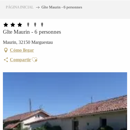
Aller
PÁGINA INICIAL
Gîte Maurin - 6 personnes
au
contenu
principal
Gîte Maurin - 6 personnes
Maurin, 32150 Marguestau
Cómo llegar
Ajouter aux favoris
Compartir