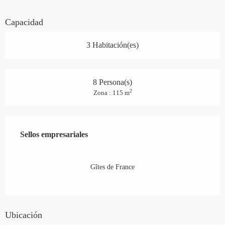
Capacidad
3 Habitación(es)
8 Persona(s)
2
Zona : 115 m
Oferta de prestaciones
Sellos empresariales
Sellos empresariales
Gîtes de France
Ubicación