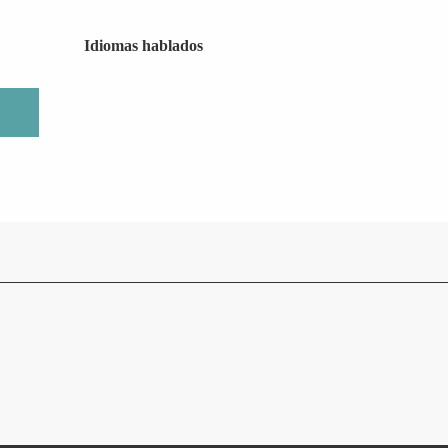
Idiomas hablados
Idiomas hablados