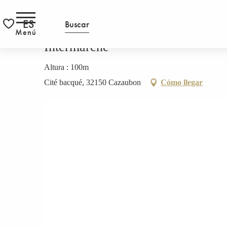
Aller
PÁGINA INICIAL
Intermarché
S
RS
au
ES
Buscar
contenu
Menú
Voir les favoris
principal
Intermarché
Altura : 100m
Cité bacqué, 32150 Cazaubon
Cómo llegar