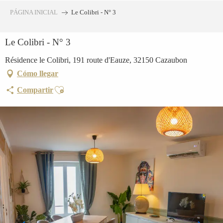
Aller
PÁGINA INICIAL
Le Colibri - N° 3
au
contenu
Le Colibri - N° 3
principal
Résidence le Colibri, 191 route d'Eauze, 32150 Cazaubon
Cómo llegar
Ajouter aux favoris
Compartir