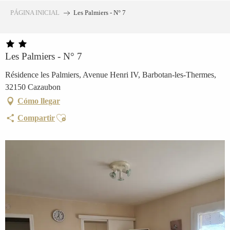
Aller
PÁGINA INICIAL
Les Palmiers - N° 7
au
contenu
principal
Les Palmiers - N° 7
Résidence les Palmiers, Avenue Henri IV, Barbotan-les-Thermes,
32150 Cazaubon
Cómo llegar
Ajouter aux favoris
Compartir