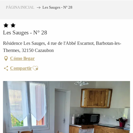
Aller
PÁGINA INICIAL
Les Sauges - N° 28
au
contenu
principal
Les Sauges - N° 28
Résidence Les Sauges, 4 rue de l'Abbé Escarnot, Barbotan-les-
Thermes, 32150 Cazaubon
Cómo llegar
Ajouter aux favoris
Compartir