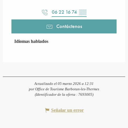
06 22 16 74
▒▒
Contáctenos
Idiomas hablados
Idiomas hablados
Actualizado el 05 marzo 2026 a 12:31
por Office de Tourisme Barbotan-les-Thermes
(Identificador de la oferta :
7693005
)
Señalar un error