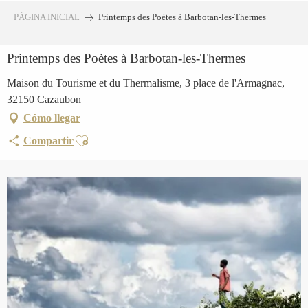
Aller
PÁGINA INICIAL
Printemps des Poètes à Barbotan-les-Thermes
au
contenu
Printemps des Poètes à Barbotan-les-Thermes
principal
Maison du Tourisme et du Thermalisme, 3 place de l'Armagnac,
32150 Cazaubon
Cómo llegar
Ajouter aux favoris
Compartir