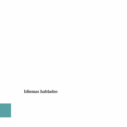
Idiomas hablados
Idiomas hablados