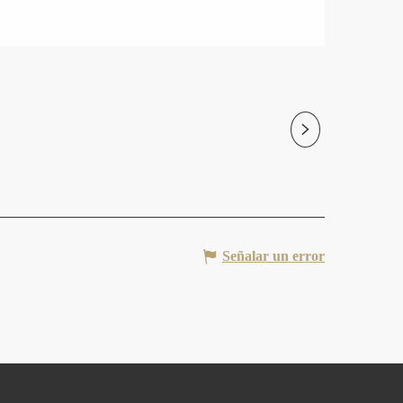
Résidence C
Cazaubon
Señalar un error