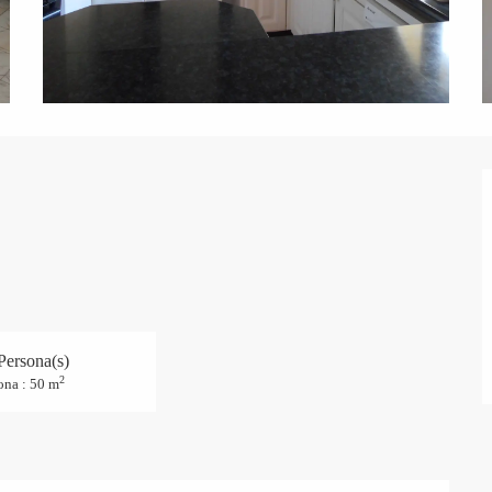
Persona(s)
2
ona : 50 m