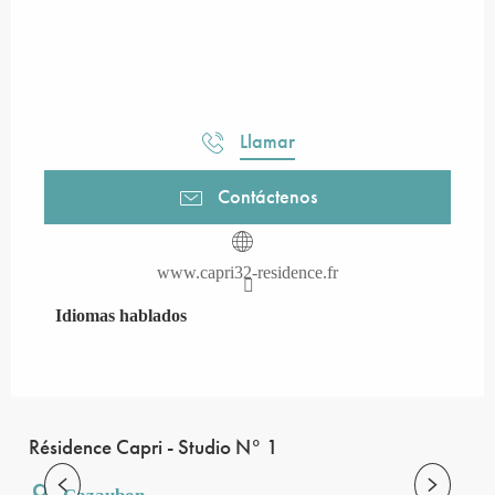
Llamar
Contáctenos
www.capri32-residence.fr
Idiomas hablados
Idiomas hablados
Résidence Capri - Studio N° 1