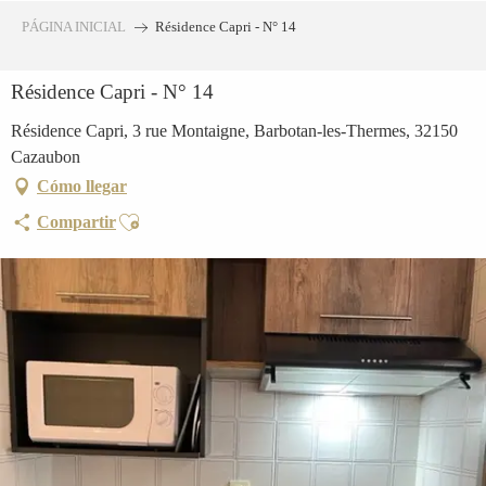
Aller
PÁGINA INICIAL
Résidence Capri - N° 14
au
contenu
Résidence Capri - N° 14
principal
Résidence Capri, 3 rue Montaigne, Barbotan-les-Thermes, 32150
Cazaubon
Cómo llegar
Ajouter aux favoris
Compartir