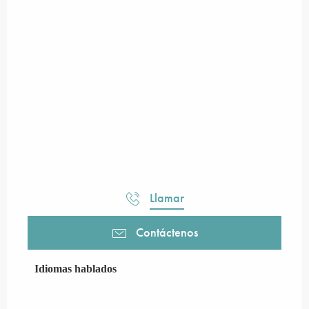
Llamar
Contáctenos
Idiomas hablados
Idiomas hablados