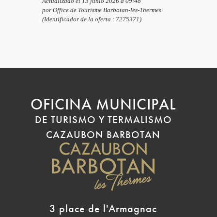
Actualizado el 15 junio 2026 a 09:48
por Office de Tourisme Barbotan-les-Thermes
(Identificador de la oferta :
7275371
)
OFICINA MUNICIPAL
DE TURISMO Y TERMALISMO
CAZAUBON BARBOTAN
3 place de l'Armagnac