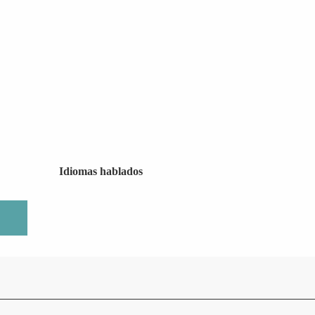
Idiomas hablados
Idiomas hablados