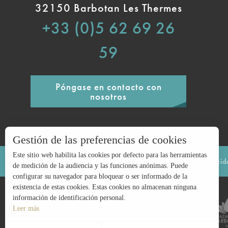
32150 Barbotan Les Thermes
+33 (0)5 62 69 26
59
Póngase en contacto con
nosotros
Gestión de las preferencias de cookies
Este sitio web habilita las cookies por defecto para las herramientas
Avisos legales
Mapa del sitio
Política de privaci
de medición de la audiencia y las funciones anónimas. Puede
configurar su navegador para bloquear o ser informado de la
existencia de estas cookies. Estas cookies no almacenan ninguna
información de identificación personal.
Leer más