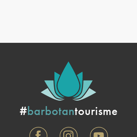
#
barbotan
tourisme