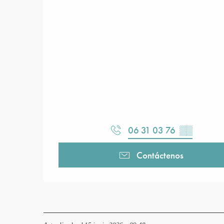
06 31 03 76
▒▒
Contáctenos