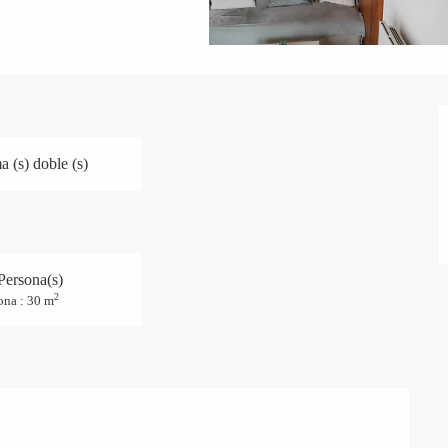
 (s) doble (s)
Persona(s)
2
ona : 30 m