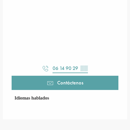
06 14 90 29
▒▒
Contáctenos
Idiomas hablados
Idiomas hablados