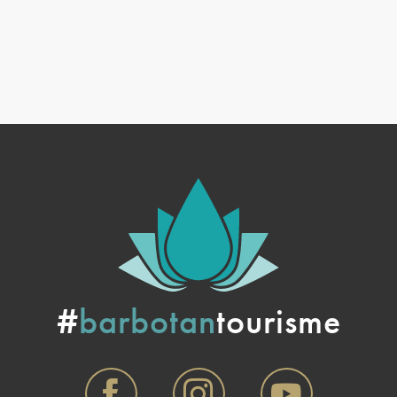
#
barbotan
tourisme