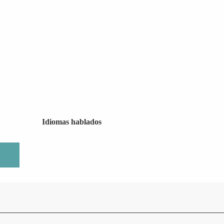
Idiomas hablados
Idiomas hablados