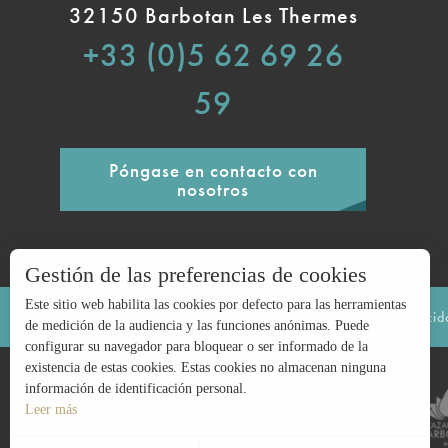
32150 Barbotan Les Thermes
+33 (0)5 62 69 26
59
Póngase en contacto con
nosotros
Gestión de las preferencias de cookies
Este sitio web habilita las cookies por defecto para las herramientas
Avisos legales
Mapa del sitio
Política de privaci
de medición de la audiencia y las funciones anónimas. Puede
configurar su navegador para bloquear o ser informado de la
existencia de estas cookies. Estas cookies no almacenan ninguna
información de identificación personal.
Leer más