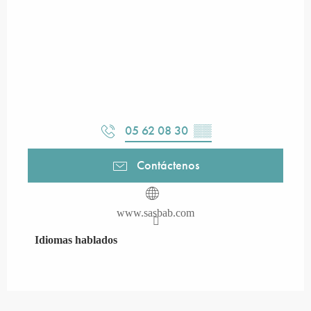
05 62 08 30
▒▒
Contáctenos
www.sasbab.com
Idiomas hablados
Idiomas hablados