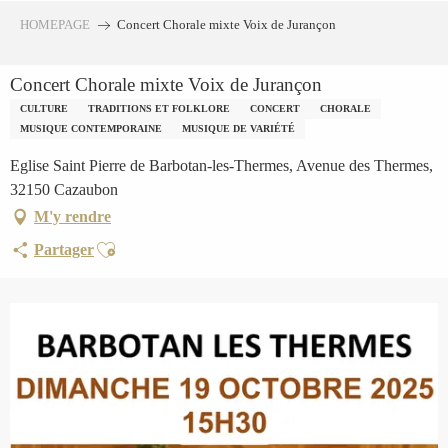
Aller
HOMEPAGE
Concert Chorale mixte Voix de Jurançon
au
contenu
Concert Chorale mixte Voix de Jurançon
principal
CULTURE
TRADITIONS ET FOLKLORE
CONCERT
CHORALE
MUSIQUE CONTEMPORAINE
MUSIQUE DE VARIÉTÉ
Eglise Saint Pierre de Barbotan-les-Thermes, Avenue des Thermes,
32150 Cazaubon
M'y rendre
Ajouter aux favoris
Partager