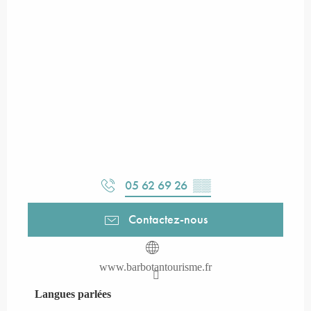
05 62 69 26
▒▒
Contactez-nous
www.barbotantourisme.fr
Langues parlées
Langues parlées