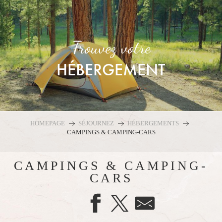
Aller
au
contenu
principal
Trouvez votre
HÉBERGEMENT
HOMEPAGE
SÉJOURNEZ
HÉBERGEMENTS
CAMPINGS & CAMPING-CARS
CAMPINGS & CAMPING-
CARS