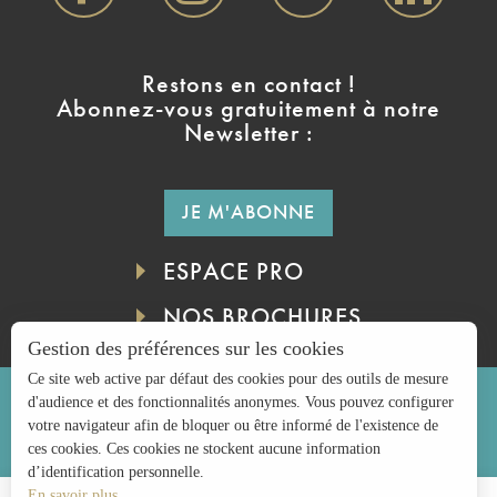
Restons en contact !
Abonnez-vous gratuitement à notre
Newsletter :
JE M'ABONNE
ESPACE PRO
NOS BROCHURES
Gestion des préférences sur les cookies
Ce site web active par défaut des cookies pour des outils de mesure
Mentions légales
Politique de confidentialité
d'audience et des fonctionnalités anonymes. Vous pouvez configurer
votre navigateur afin de bloquer ou être informé de l'existence de
ces cookies. Ces cookies ne stockent aucune information
Conditions générales de vente
d’identification personnelle.
En savoir plus