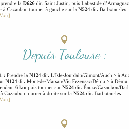
prendre la
D626
dir. Saint Justin, puis Labastide d’Armagnac
 à Cazaubon tourner à gauche sur la
N524
dir. Barbotan-les
Voir]
Depuis Toulouse :
1 :
Prendre la
N124
dir. L’Isle-Jourdain/Gimont/Auch > à Au
sur
N124
dir. Mont-de-Marsan/Vic Fezensac/Dému > à Dému 
endant
6 km
puis tourner sur
N524
dir. Éauze/Cazaubon/Barb
à Cazaubon tourner à droite sur la
N524
dir. Barbotan-les
Voir]