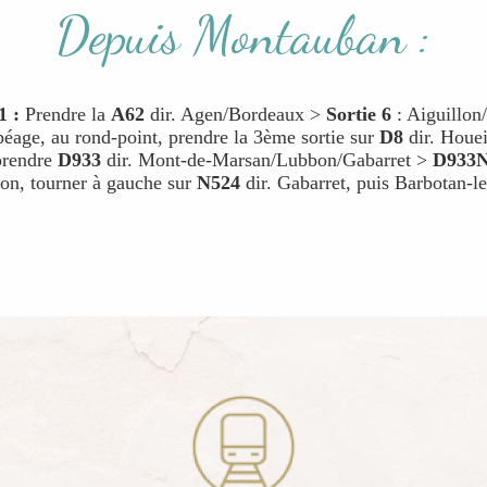
Depuis Montauban :
1 :
Prendre la
A62
dir. Agen/Bordeaux >
Sortie 6
: Aiguillo
péage, au rond-point, prendre la 3ème sortie sur
D8
dir. Houei
prendre
D933
dir. Mont-de-Marsan/Lubbon/Gabarret >
D933
on, tourner à gauche sur
N524
dir. Gabarret, puis Barbotan-l