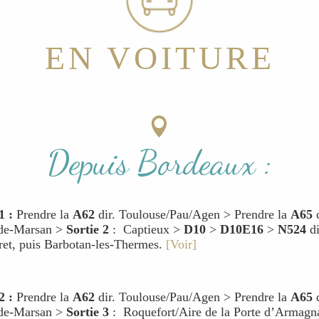
EN VOITURE
Depuis Bordeaux :
1 :
Prendre la
A62
dir. Toulouse/Pau/Agen > Prendre la
A65
d
de-Marsan >
Sortie 2
: Captieux >
D10
>
D10E16
>
N524
di
ret, puis Barbotan-les-Thermes.
[Voir]
2 :
Prendre la
A62
dir. Toulouse/Pau/Agen > Prendre la
A65
d
de-Marsan >
Sortie 3
: Roquefort/Aire de la Porte d’Armagn