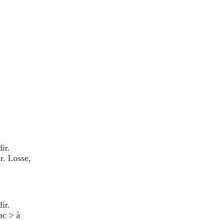
ir.
r. Losse,
ir.
ac > à