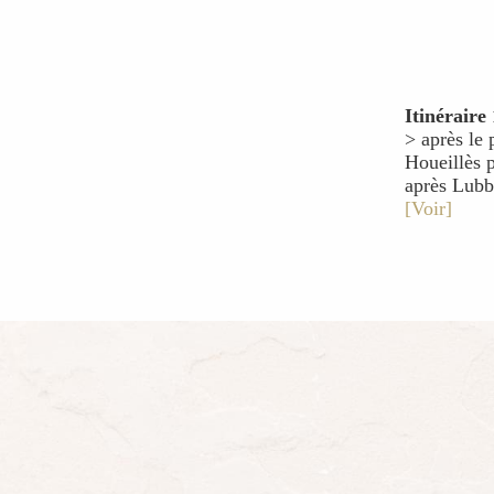
Itinéraire 
> après le 
Houeillès 
après Lubb
[Voir]