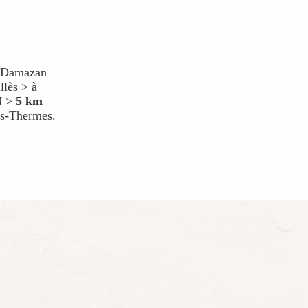
n/Damazan
llès > à
N
>
5 km
es-Thermes.