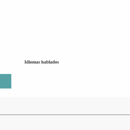
Idiomas hablados
Idiomas hablados