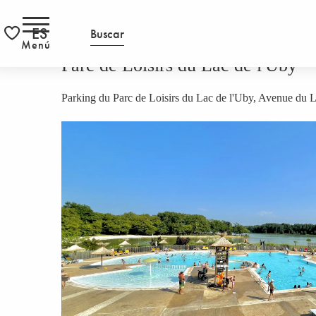
Aller
PÁGINA INICIAL
Parc de Loisirs du Lac de l'Uby
S
RS
au
ES
Buscar
contenu
Menú
Voir les favoris
principal
Parc de Loisirs du Lac de l'Uby
Parking du Parc de Loisirs du Lac de l'Uby, Avenue du