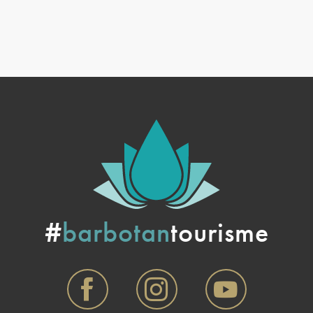
#
barbotan
tourisme