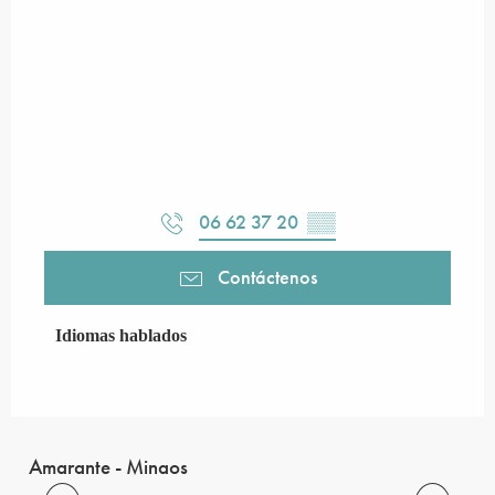
06 62 37 20
▒▒
Contáctenos
Idiomas hablados
Idiomas hablados
Amarante - Minaos