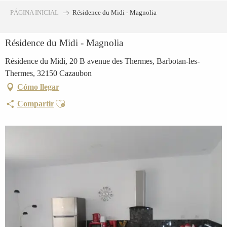
Aller
PÁGINA INICIAL
Résidence du Midi - Magnolia
au
contenu
Résidence du Midi - Magnolia
principal
Résidence du Midi, 20 B avenue des Thermes, Barbotan-les-
Thermes, 32150 Cazaubon
Cómo llegar
Ajouter aux favoris
Compartir