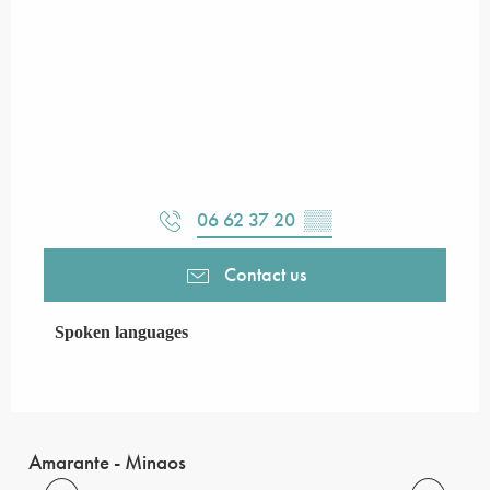
06 62 37 20
▒▒
Contact us
Spoken languages
Spoken languages
Amarante - Minaos