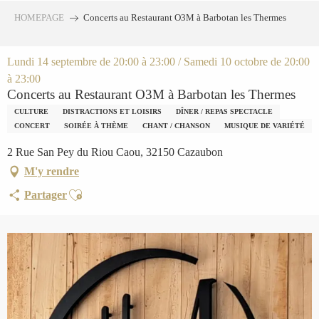
Aller
HOMEPAGE
Concerts au Restaurant O3M à Barbotan les Thermes
au
contenu
principal
Lundi 14 septembre de 20:00 à 23:00 / Samedi 10 octobre de 20:00
à 23:00
Concerts au Restaurant O3M à Barbotan les Thermes
CULTURE
DISTRACTIONS ET LOISIRS
DÎNER / REPAS SPECTACLE
CONCERT
SOIRÉE À THÈME
CHANT / CHANSON
MUSIQUE DE VARIÉTÉ
2 Rue San Pey du Riou Caou, 32150 Cazaubon
M'y rendre
Ajouter aux favoris
Partager