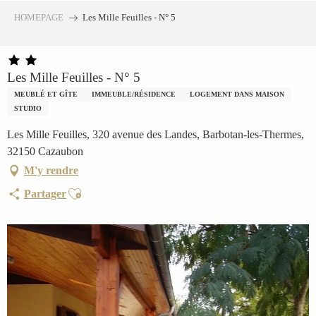
Aller
HOMEPAGE
Les Mille Feuilles - N° 5
au
contenu
principal
Les Mille Feuilles - N° 5
MEUBLÉ ET GÎTE
IMMEUBLE/RÉSIDENCE
LOGEMENT DANS MAISON
STUDIO
Les Mille Feuilles, 320 avenue des Landes, Barbotan-les-Thermes,
32150 Cazaubon
M'y rendre
Ajouter aux favoris
Partager