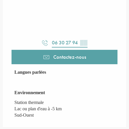
06 30 27 94
▒▒
Contactez-nous
Langues parlées
Langues parlées
Environnement
Environnement
Station thermale
Lac ou plan d'eau à -5 km
Sud-Ouest