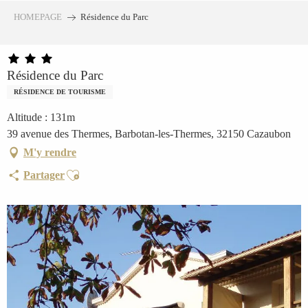
Aller
HOMEPAGE
Résidence du Parc
au
contenu
principal
Résidence du Parc
RÉSIDENCE DE TOURISME
Altitude : 131m
39 avenue des Thermes, Barbotan-les-Thermes, 32150 Cazaubon
M'y rendre
Ajouter aux favoris
Partager