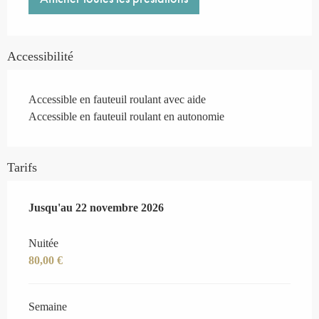
Accessibilité
Accessible en fauteuil roulant avec aide
Accessible en fauteuil roulant en autonomie
Tarifs
Du
Jusqu'au
7 mars 2026
22 novembre 2026
au
22 novembre 2026
Nuitée
80,00 €
Semaine