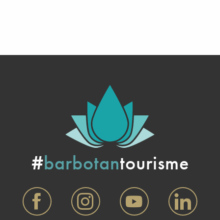
#
barbotan
tourisme