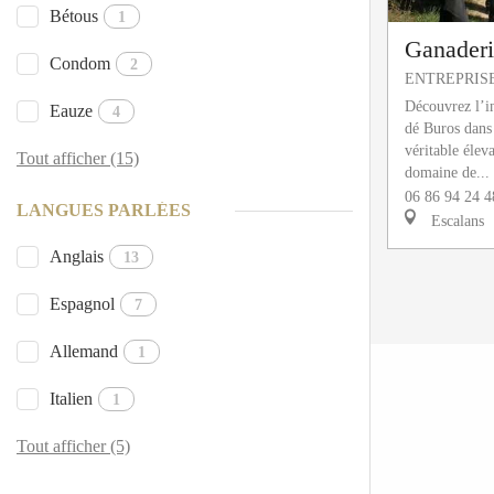
Bétous
1
Ganaderi
Condom
2
ENTREPRISE
Découvrez l’in
Eauze
4
dé Buros dans
véritable élev
Tout afficher (15)
domaine de...
06 86 94 24 4
LANGUES PARLÉES
Escalans
Anglais
13
Espagnol
7
Allemand
1
Italien
1
Tout afficher (5)