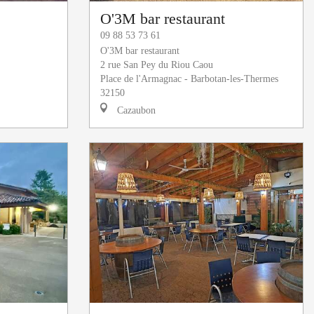
O'3M bar restaurant
09 88 53 73 61
O'3M bar restaurant
2 rue San Pey du Riou Caou
Place de l'Armagnac - Barbotan-les-Thermes
32150
Cazaubon