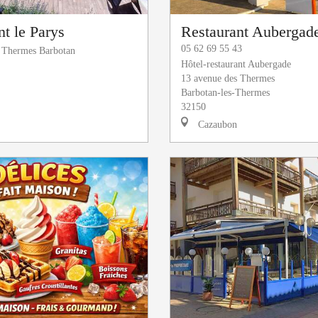
nt le Parys
Restaurant Aubergad
05 62 69 55 43
s Thermes Barbotan
Hôtel-restaurant Aubergade
13 avenue des Thermes
Barbotan-les-Thermes
32150
Cazaubon