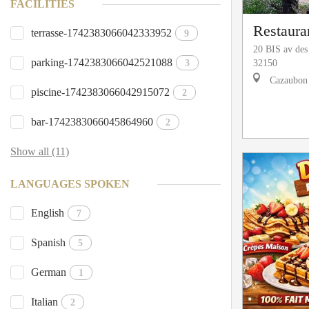
FACILITIES
Restaura
terrasse-1742383066042333952
9
20 BIS av de
parking-1742383066042521088
3
32150
Cazaubon
piscine-1742383066042915072
2
bar-1742383066045864960
2
Show all (11)
LANGUAGES SPOKEN
English
7
Spanish
5
German
1
Italian
2