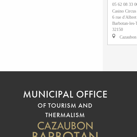
05 62 08 33 0
Casino Circus
6 rue d'Albret
Barbotan-les
32150
Cazaubon
MUNICIPAL OFFICE
OF TOURISM AND
THERMALISM