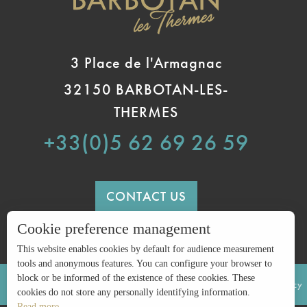
3 Place de l'Armagnac
32150 BARBOTAN-LES-
THERMES
+33(0)5 62 69 26 59
CONTACT US
Cookie preference management
This website enables cookies by default for audience measurement
tools and anonymous features. You can configure your browser to
block or be informed of the existence of these cookies. These
LEGAL INFORMATION
SITE MAP
Privacy policy
cookies do not store any personally identifying information.
Read more