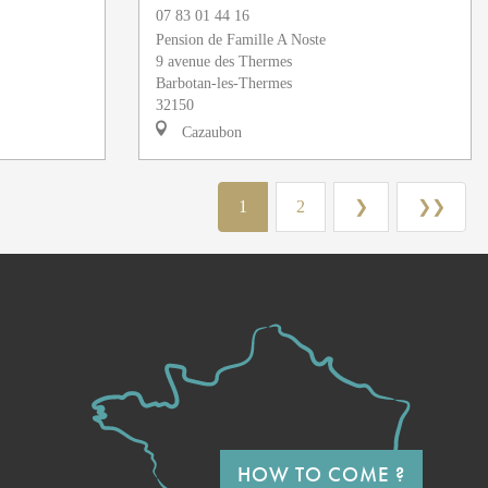
07 83 01 44 16
Pension de Famille A Noste
9 avenue des Thermes
Barbotan-les-Thermes
32150
Cazaubon
1
2
❯
❯❯
HOW TO COME ?