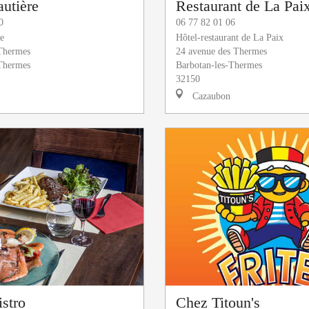
utière
Restaurant de La Pai
0
06 77 82 01 06
e
Hôtel-restaurant de La Paix
 Thermes
24 avenue des Thermes
-Thermes
Barbotan-les-Thermes
32150
Cazaubon
istro
Chez Titoun's