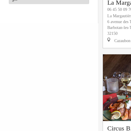
La Marga
06 45 50 09 7
La Margautièr
6 avenue des
Barbotan-les
32150
Cazaubon
Circus B