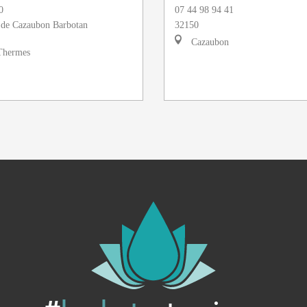
0
07 44 98 94 41
 de Cazaubon Barbotan
32150
Cazaubon
-Thermes