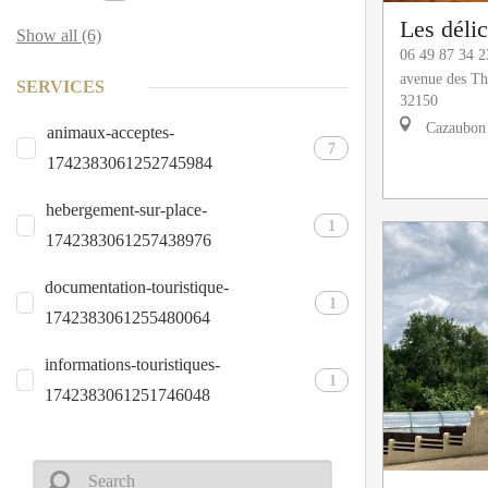
Les déli
Show all (6)
06 49 87 34 2
avenue des T
SERVICES
32150
Cazaubon
animaux-acceptes-
7
1742383061252745984
hebergement-sur-place-
1
1742383061257438976
documentation-touristique-
1
1742383061255480064
informations-touristiques-
1
1742383061251746048