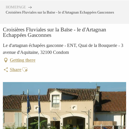
Aller
HOMEPAGE
au
Croisières Fluviales sur la Baïse - le d'Artagnan Echappées Gasconnes
contenu
principal
Croisières Fluviales sur la Baïse - le d'Artagnan
Echappées Gasconnes
Le d'artagnan échapées gasconne - ENT, Quai de la Bouquerie - 3
avenue d'Aquitaine, 32100 Condom
Getting there
Ajouter aux favoris
Share