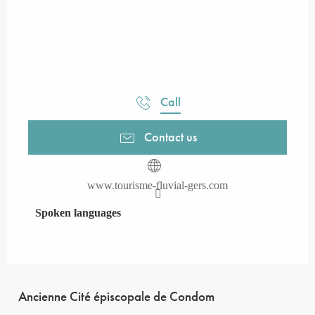
Call
Contact us
www.tourisme-fluvial-gers.com
Spoken languages
Spoken languages
Ancienne Cité épiscopale de Condom