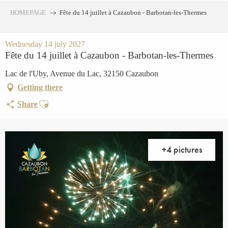
Aller
HOMEPAGE
Fête du 14 juillet à Cazaubon - Barbotan-les-Thermes
au
contenu
principal
Wednesday 14 july 2027
Fête du 14 juillet à Cazaubon - Barbotan-les-Thermes
Lac de l'Uby, Avenue du Lac, 32150 Cazaubon
Getting there
Ajouter aux favoris
Share
+4 pictures