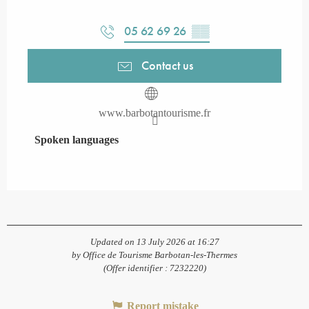
05 62 69 26
▒▒
Contact us
www.barbotantourisme.fr
Spoken languages
Spoken languages
Updated on 13 July 2026 at 16:27
by Office de Tourisme Barbotan-les-Thermes
(Offer identifier :
7232220
)
Report mistake