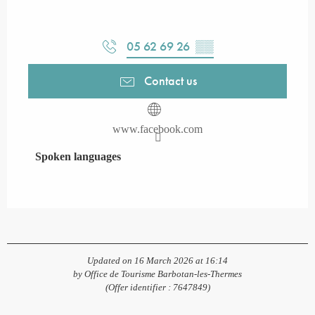
05 62 69 26
▒▒
Contact us
www.facebook.com
Spoken languages
Spoken languages
Updated on 16 March 2026 at 16:14
by Office de Tourisme Barbotan-les-Thermes
(Offer identifier :
7647849
)