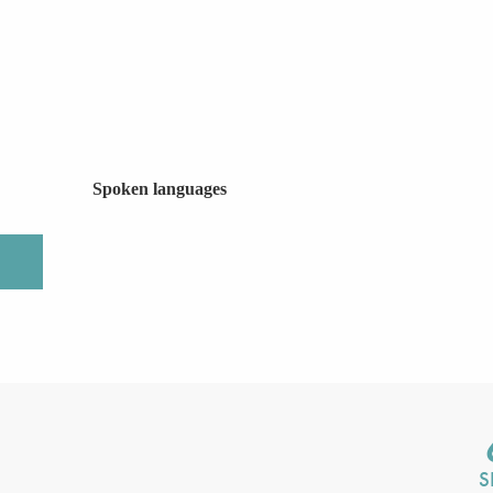
Spoken languages
Spoken languages
S