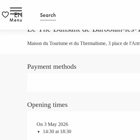
Aller
HOMEPAGE
Le Thé Dansant de Barbotan-les-Thermes
RS
au
EN
Search
contenu
Menu
Voir les favoris
principal
Le Thé Dansant de Barbotan-les
Maison du Tourisme et du Thermalisme, 3 place de l'A
Payment methods
Opening times
On 3 May 2026
14:30 at 18:30