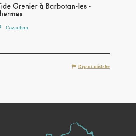
ide Grenier à Barbotan-les -
hermes
Cazaubon
Report mistake