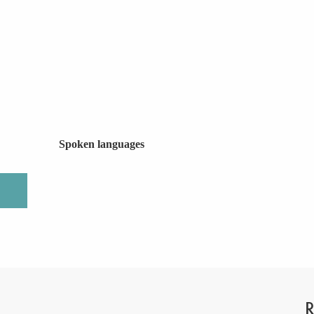
Spoken languages
Spoken languages
R