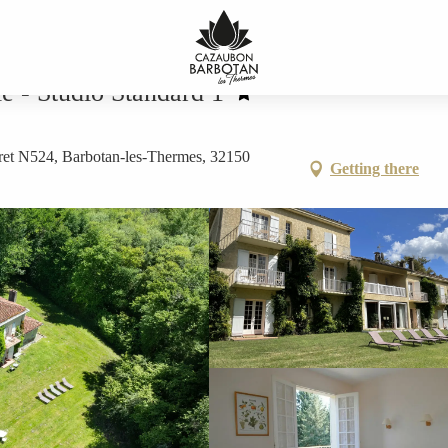
dard 1
 - Studio Standard 1
ret N524, Barbotan-les-Thermes, 32150
Getting there