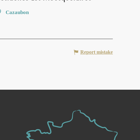
Cazaubon
Report mistake