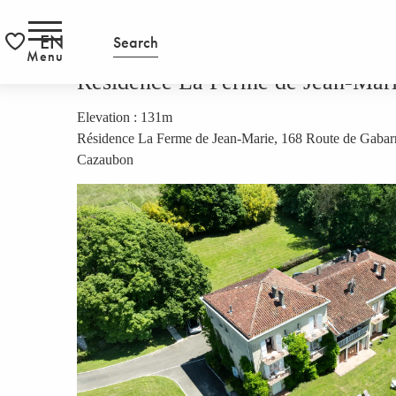
Aller
HOMEPAGE
Résidence La Ferme de Jean-Marie - Studio Stan
RS
au
EN
Search
contenu
Menu
Voir les favoris
principal
Résidence La Ferme de Jean-Marie
Elevation : 131m
Résidence La Ferme de Jean-Marie, 168 Route de Gabar
Cazaubon