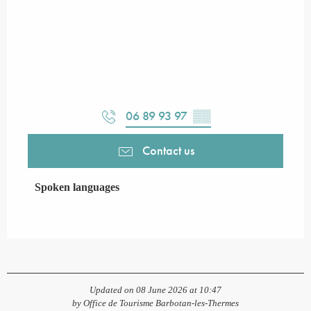
06 89 93 97
▒▒
Contact us
Spoken languages
Spoken languages
Updated on 08 June 2026 at 10:47
by Office de Tourisme Barbotan-les-Thermes