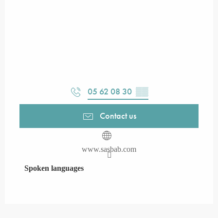
05 62 08 30
▒▒
Contact us
www.sasbab.com
Spoken languages
Spoken languages