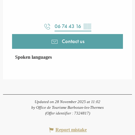
06 74 43 16
▒▒
Contact us
Spoken languages
Spoken languages
Updated on 28 November 2025 at 11:02
by Office de Tourisme Barbotan-les-Thermes
(Offer identifier :
7324817
)
Report mistake