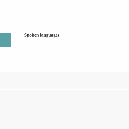
Spoken languages
Spoken languages