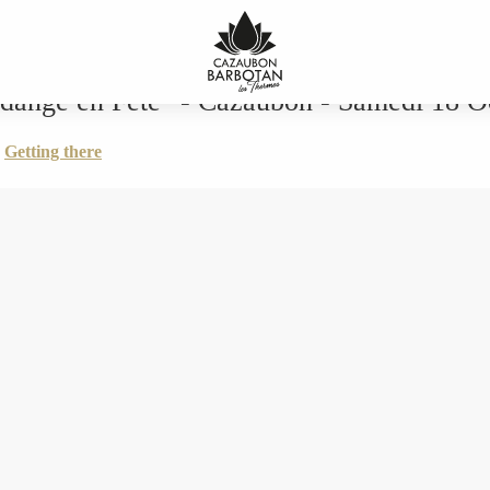
 - Cazaubon - Samedi 18 Octobre 2025
ndange en Fête" - Cazaubon - Samedi 18 O
Getting there