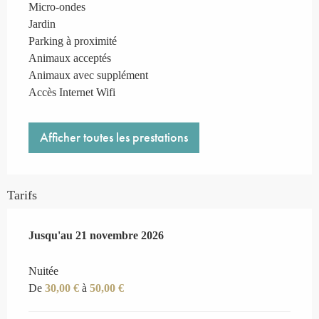
Micro-ondes
Jardin
Parking à proximité
Animaux acceptés
Animaux avec supplément
Accès Internet Wifi
Afficher toutes les prestations
Tarifs
Du
Jusqu'au
9 mars 2026
21 novembre 2026
au
21 novembre 2026
Nuitée
De
30,00 €
à
50,00 €