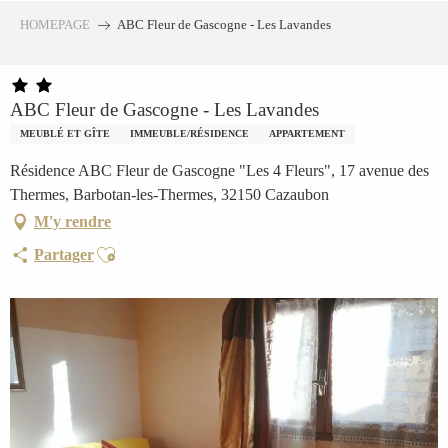
Aller
HOMEPAGE
ABC Fleur de Gascogne - Les Lavandes
au
contenu
principal
ABC Fleur de Gascogne - Les Lavandes
MEUBLÉ ET GÎTE
IMMEUBLE/RÉSIDENCE
APPARTEMENT
Résidence ABC Fleur de Gascogne "Les 4 Fleurs", 17 avenue des
Thermes, Barbotan-les-Thermes, 32150 Cazaubon
M'y rendre
Ajouter aux favoris
Partager