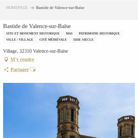
Aller
HOMEPAGE
Bastide de Valence-sur-Baïse
au
contenu
Bastide de Valence-sur-Baïse
principal
SITE ET MONUMENT HISTORIQUE
MAS
PATRIMOINE HISTORIQUE
VILLE / VILLAGE
CITÉ MÉDIÉVALE
XIIIE SIÈCLE
Village, 32310 Valence-sur-Baïse
M'y rendre
Ajouter aux favoris
Partager