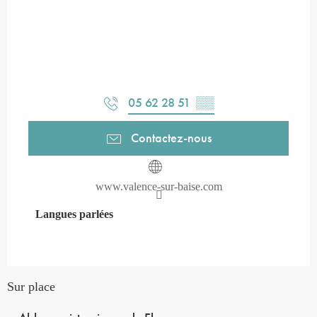
05 62 28 51
▒▒
Contactez-nous
www.valence-sur-baise.com
Langues parlées
Langues parlées
Sur place