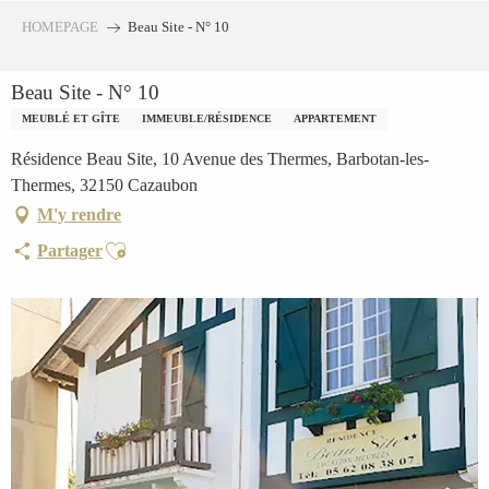
Aller
HOMEPAGE
Beau Site - N° 10
au
contenu
Beau Site - N° 10
principal
MEUBLÉ ET GÎTE
IMMEUBLE/RÉSIDENCE
APPARTEMENT
Résidence Beau Site, 10 Avenue des Thermes, Barbotan-les-
Thermes, 32150 Cazaubon
M'y rendre
Ajouter aux favoris
Partager