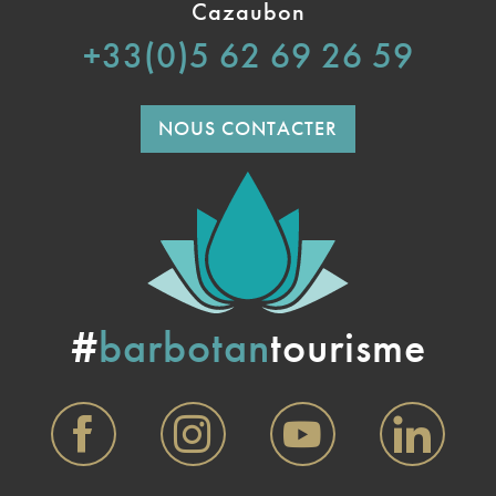
Cazaubon
+33(0)5 62 69 26 59
NOUS CONTACTER
#
barbotan
tourisme