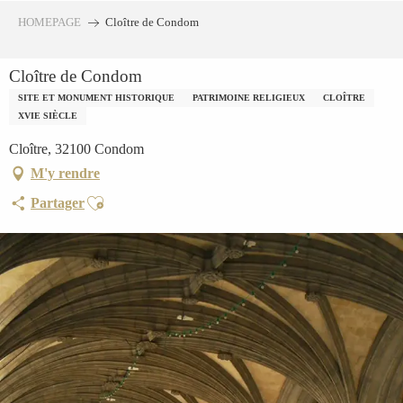
Aller
HOMEPAGE
Cloître de Condom
au
contenu
Cloître de Condom
principal
SITE ET MONUMENT HISTORIQUE
PATRIMOINE RELIGIEUX
CLOÎTRE
XVIE SIÈCLE
Cloître, 32100 Condom
M'y rendre
Ajouter aux favoris
Partager