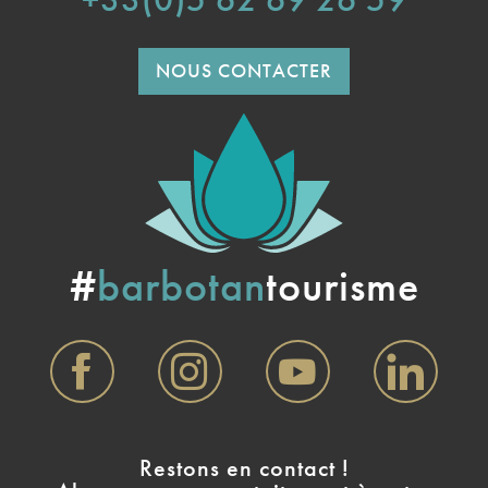
NOUS CONTACTER
#
barbotan
tourisme
Restons en contact !