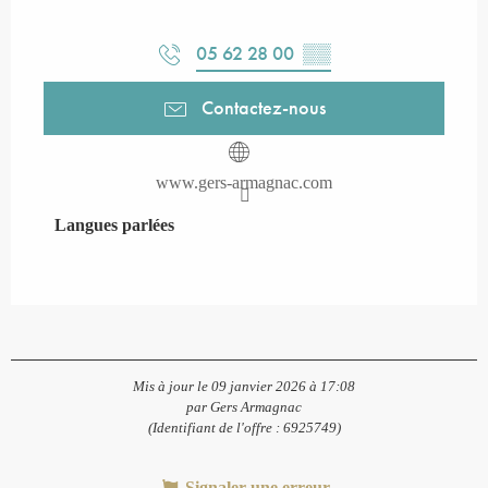
05 62 28 00
▒▒
Contactez-nous
www.gers-armagnac.com
Langues parlées
Langues parlées
Mis à jour le 09 janvier 2026 à 17:08
par Gers Armagnac
(Identifiant de l'offre :
6925749
)
Signaler une erreur