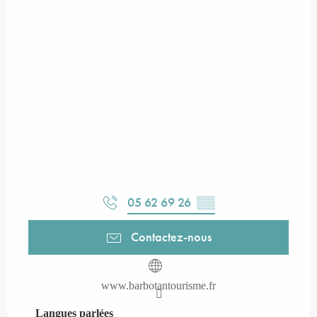
05 62 69 26
▒▒
Contactez-nous
www.barbotantourisme.fr
Langues parlées
Langues parlées