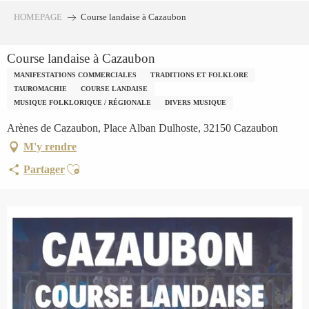
Aller
HOMEPAGE
Course landaise à Cazaubon
au
contenu
Course landaise à Cazaubon
principal
MANIFESTATIONS COMMERCIALES
TRADITIONS ET FOLKLORE
TAUROMACHIE
COURSE LANDAISE
MUSIQUE FOLKLORIQUE / RÉGIONALE
DIVERS MUSIQUE
Arènes de Cazaubon, Place Alban Dulhoste, 32150 Cazaubon
M'y rendre
Ajouter aux favoris
Partager