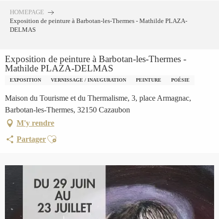
Aller
HOMEPAGE
au
Exposition de peinture à Barbotan-les-Thermes - Mathilde PLAZA-
contenu
DELMAS
principal
Exposition de peinture à Barbotan-les-Thermes -
Mathilde PLAZA-DELMAS
EXPOSITION
VERNISSAGE / INAUGURATION
PEINTURE
POÉSIE
Maison du Tourisme et du Thermalisme, 3, place Armagnac,
Barbotan-les-Thermes, 32150 Cazaubon
M'y rendre
Ajouter aux favoris
Partager