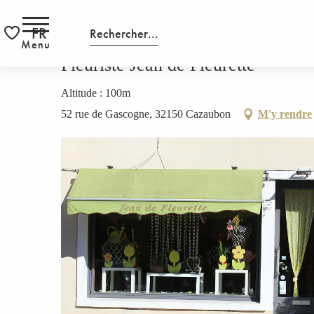
Aller
HOMEPAGE
Fleuriste Jean de Fleurette
au
FR
Recherche
S
contenu
Menu
Voir les favoris
principal
Fleuriste Jean de Fleurette
Altitude : 100m
52 rue de Gascogne, 32150 Cazaubon
M'y rendre