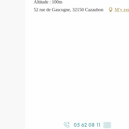
Altitude : 100m
52 rue de Gascogne, 32150 Cazaubon
M'y re
05 62 08 11
▒▒