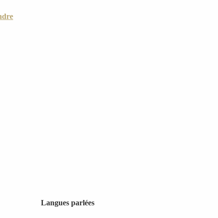
ndre
Langues parlées
Langues parlées