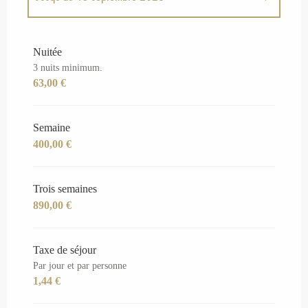
Du
1 mars 2026
au
15 juin 2026
Nuitée
3 nuits minimum.
Du
16 septembre 2026
au
30 novembre 2026
63,00 €
Semaine
400,00 €
Trois semaines
890,00 €
Taxe de séjour
Par jour et par personne
1,44 €