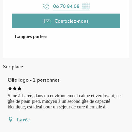
06 70 84 08
▒▒
Contactez-nous
Langues parlées
Langues parlées
Sur place
Gîte Iago - 2 personnes
Situé à Larée, dans un environnement calme et verdoyant, ce
gîte de plain-pied, mitoyen à un second gîte de capacité
identique, est idéal pour un séjour de cure thermale à...
Larée