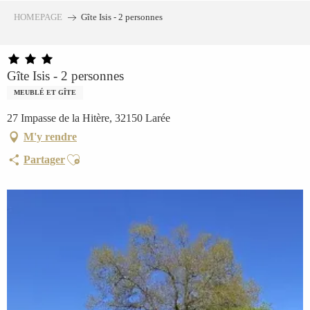
Aller
HOMEPAGE
Gîte Isis - 2 personnes
au
contenu
principal
Gîte Isis - 2 personnes
MEUBLÉ ET GÎTE
27 Impasse de la Hitère, 32150 Larée
M'y rendre
Ajouter aux favoris
Partager