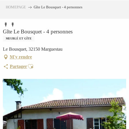
Aller
HOMEPAGE
Gîte Le Bousquet - 4 personnes
au
contenu
principal
Gîte Le Bousquet - 4 personnes
MEUBLÉ ET GÎTE
Le Bousquet, 32150 Marguestau
M'y rendre
Ajouter aux favoris
Partager