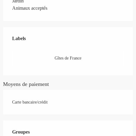
Jardin
Animaux acceptés
Offres de prestations
Labels
Labels
Gîtes de France
Moyens de paiement
Carte bancaire/crédit
Groupes
Groupes