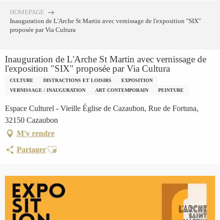
Aller
HOMEPAGE
au
Inauguration de L'Arche St Martin avec vernissage de l'exposition "SIX"
contenu
proposée par Via Cultura
principal
Inauguration de L'Arche St Martin avec vernissage de
l'exposition "SIX" proposée par Via Cultura
CULTURE
DISTRACTIONS ET LOISIRS
EXPOSITION
VERNISSAGE / INAUGURATION
ART CONTEMPORAIN
PEINTURE
Espace Culturel - Vieille Église de Cazaubon, Rue de Fortuna,
32150 Cazaubon
M'y rendre
Ajouter aux favoris
Partager