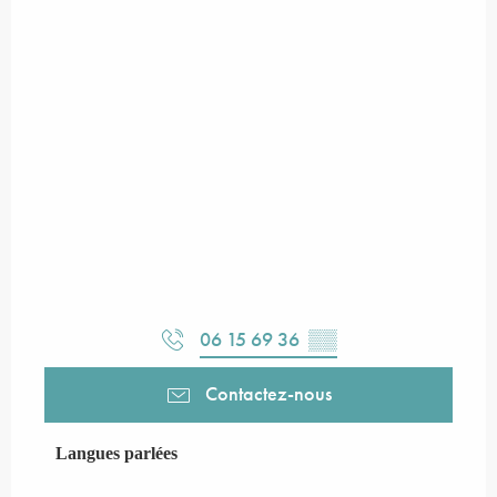
06 15 69 36
▒▒
Contactez-nous
Langues parlées
Langues parlées